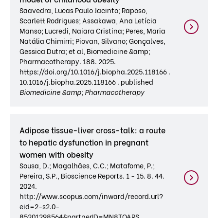
Saavedra, Lucas Paulo Jacinto; Raposo,
Scarlett Rodrigues; Assakawa, Ana Letícia
Manso; Lucredi, Naiara Cristina; Peres, Maria
Natália Chimirri; Piovan, Silvano; Gonçalves,
Gessica Dutra; et al, Biomedicine &amp;
Pharmacotherapy. 188. 2025.
https://doi.org/10.1016/j.biopha.2025.118166 .
10.1016/j.biopha.2025.118166 . published
Biomedicine &amp; Pharmacotherapy
Adipose tissue-liver cross-talk: a route
to hepatic dysfunction in pregnant
women with obesity
Sousa, D.; Magalhães, C.C.; Matafome, P.;
Pereira, S.P., Bioscience Reports. 1 - 15. 8. 44.
2024.
http://www.scopus.com/inward/record.url?
eid=2-s2.0-
85201298564&partnerID=MN8TOARS .