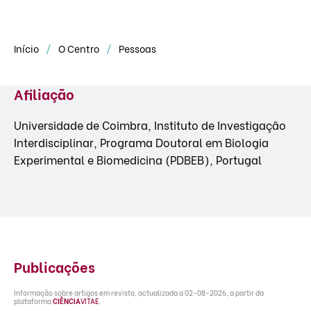
Início
O Centro
Pessoas
Afiliação
Universidade de Coimbra, Instituto de Investigação
Interdisciplinar, Programa Doutoral em Biologia
Experimental e Biomedicina (PDBEB), Portugal
Publicações
Informação sobre artigos em revista, actualizada a 02-08-2026, a partir da
plataforma
CIÊNCIA
VITAE
.