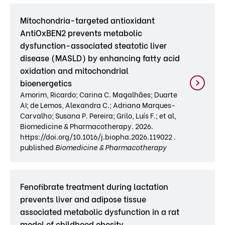
Mitochondria-targeted antioxidant
AntiOxBEN2 prevents metabolic
dysfunction-associated steatotic liver
disease (MASLD) by enhancing fatty acid
oxidation and mitochondrial
bioenergetics
Amorim, Ricardo; Carina C. Magalhães; Duarte
AI; de Lemos, Alexandra C.; Adriana Marques-
Carvalho; Susana P. Pereira; Grilo, Luís F.; et al,
Biomedicine & Pharmacotherapy. 2026.
https://doi.org/10.1016/j.biopha.2026.119022 .
published
Biomedicine & Pharmacotherapy
Fenofibrate treatment during lactation
prevents liver and adipose tissue
associated metabolic dysfunction in a rat
model of childhood obesity