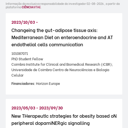
Informação da exclusiva responsabilidade do investigador 02-08-2026 , a partir da
plataforma
CIÊNCIA
VITAE
.
2023/10/03 -
Changeing the gut-adipose tissue axis:
Mediterranean Diet on enteroendocrine and AT
endothelial cells communication
101087071
PhD Student Fellow
Coimbra Institute for Clinical and Biomedical Research (iCBR);
Universidade de Coimbra Centro de Neurociências e Biologia
Celular
Financiadores:
Horizon Europe
2023/05/03 - 2023/09/30
New THerapeutIc strategies for obesity based oN
peripheral dopamiNERgic signalling