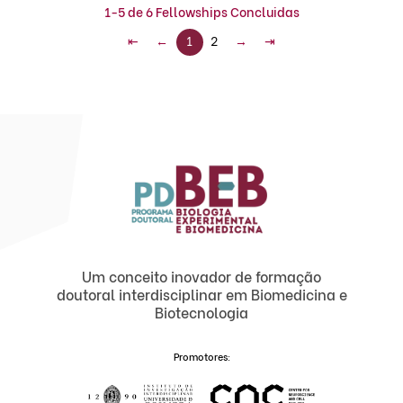
1-5 de 6 Fellowships Concluidas
⇤
←
1
2
→
⇥
Um conceito inovador de formação
doutoral interdisciplinar em Biomedicina e
Biotecnologia
Promotores: