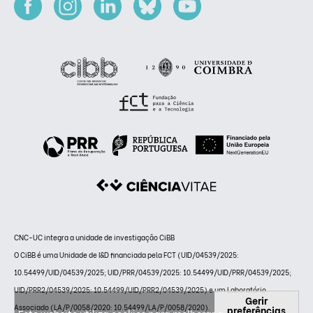
CNC-UC integra a unidade de investigação CiBB
O CiBB é uma Unidade de I&D financiada pela FCT (UID/04539/2025:
10.54499/UID/04539/2025; UID/PRR/04539/2025: 10.54499/UID/PRR/04539/2025;
UID/PRR2/04539/2025: 10.54499/UID/PRR2/04539/2025) e um Laboratório
Gerir
Associado (LA/P/0058/2020: 10.54499/LA/P/0058/2020).
preferências