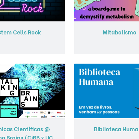
Stem Cells Rock
Mitabolismo
icas Científicas @
Biblioteca Hum
ng Brains (CiBB x UC