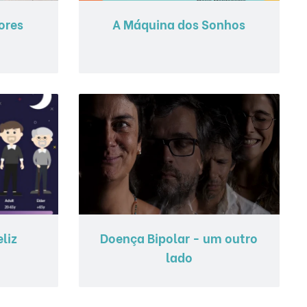
ores
A Máquina dos Sonhos
liz
Doença Bipolar - um outro
lado