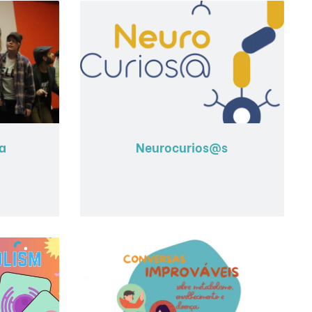
a
Neurocurios@s