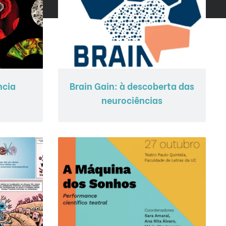
ncia
Brain Gain: à descoberta das
neurociências