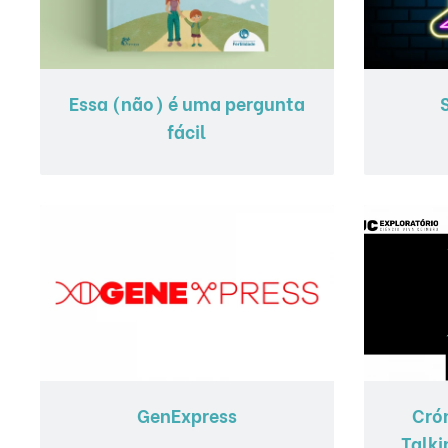
Essa (não) é uma pergunta
fácil
GenExpress
Crón
Talki