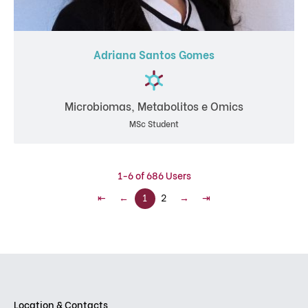
Adriana Santos Gomes
Microbiomas, Metabolitos e Omics
MSc Student
1-6 of 686 Users
⇤
←
1
2
→
⇥
Location & Contacts