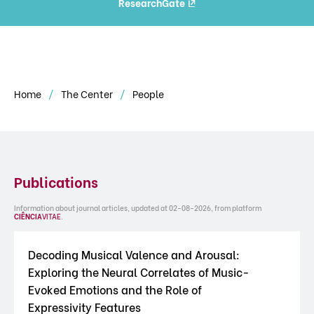
ResearchGate
Home
The Center
People
Publications
Information about journal articles, updated at 02-08-2026, from platform
CIÊNCIA
VITAE
.
Decoding Musical Valence and Arousal:
Exploring the Neural Correlates of Music-
Evoked Emotions and the Role of
Expressivity Features