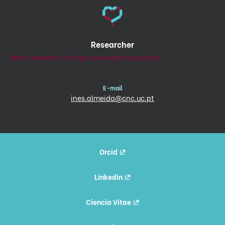
Researcher
Meta-research to improve research practice
E-mail
ines.almeida@cnc.uc.pt
Orcid
Linkedin
Ciencia Vitae