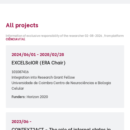
All projects
Information of exclusive responsibility of the researcher 02-08-2026 , from platform
CIÊNCIA
VITAE
.
2024/06/01 - 2028/02/28
EXCELScIOR (ERA Chair)
101087416
Integration into Research Grant Fellow
Universidade de Coimbra Centro de Neurociências e Biologia
Celular
Funders:
Horizon 2020
2023/06 -
CONTEXT2ACT - The role of internal states in